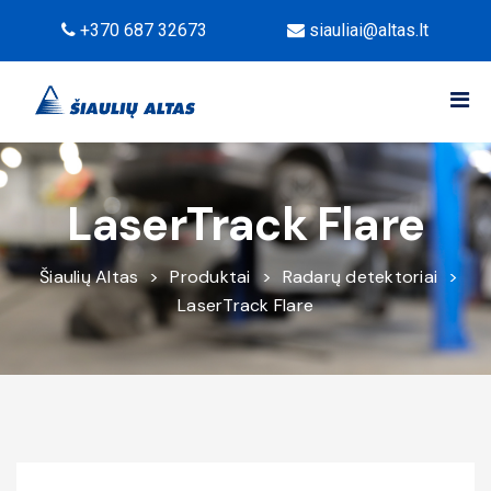
+370 687 32673
siauliai@altas.lt
LaserTrack Flare
Šiaulių Altas
>
Produktai
>
Radarų detektoriai
>
LaserTrack Flare