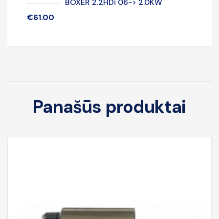
BOXER 2.2HDi 06-> 2.0KW
€
61.00
Panašūs produktai