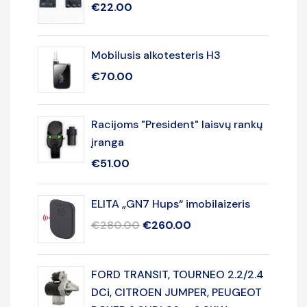
€
22.00
Mobilusis alkotesteris H3
€
70.00
Racijoms "President" laisvų rankų
įranga
€
51.00
ELITA „GN7 Hups“ imobilaizeris
€
280.00
€
260.00
FORD TRANSIT, TOURNEO 2.2/2.4
DCi, CITROEN JUMPER, PEUGEOT