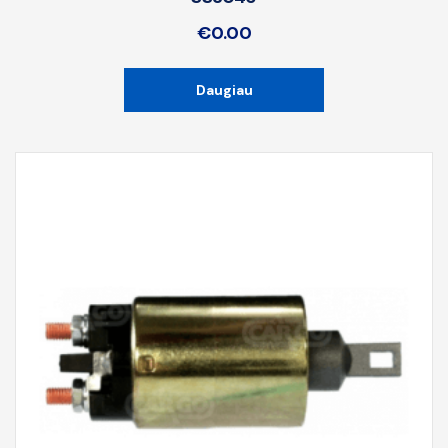
€
0.00
Daugiau