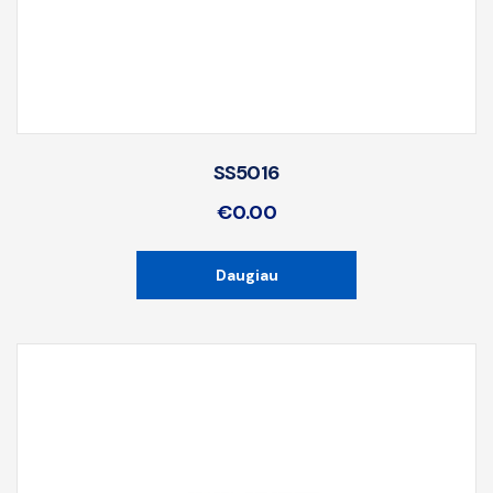
SS5016
€
0.00
Daugiau