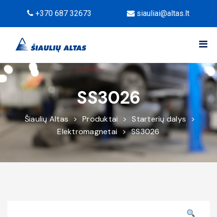
+370 687 32673
siauliai@altas.lt
SS3026
Šiaulių Altas
>
Produktai
>
Starterių dalys
>
Elektromagnetai
>
SS3026