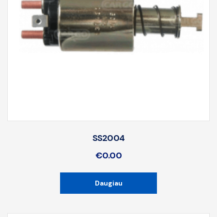
SS2004
€
0.00
Daugiau