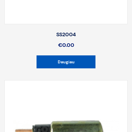
SS2004
€
0.00
Daugiau