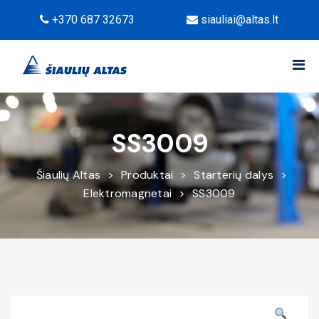
+370 687 32673
siauliai@altas.lt
SS3009
Šiaulių Altas
>
Produktai
>
Starterių dalys
>
Elektromagnetai
>
SS3009