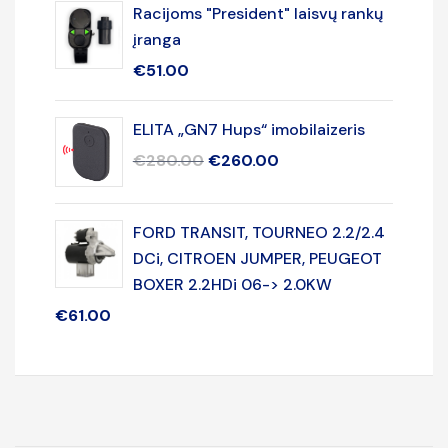
Racijoms "President" laisvų rankų
įranga
€
51.00
ELITA „GN7 Hups“ imobilaizeris
€
280.00
€
260.00
FORD TRANSIT, TOURNEO 2.2/2.4
DCi, CITROEN JUMPER, PEUGEOT
BOXER 2.2HDi 06-> 2.0KW
€
61.00