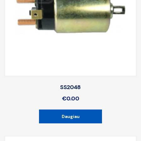
SS2048
€
0.00
Daugiau