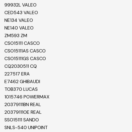
99932L VALEO
CED543 VALEO
NE134 VALEO
NE140 VALEO
ZM593 ZM
CSO15111 CASCO
CSO15111AS CASCO
CSO15111GS CASCO
CQ2030511 CQ
227517 ERA
E7462 GHIBAUDI
TOB370 LUCAS
1015746 POWERMAX
20379111BN REAL
20379111OE REAL
SSO15111 SANDO
SNLS-540 UNIPOINT