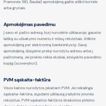
Pramonės 19D, Šiauliai) apmokėjimą galite atlikti kortele
arba grynais.
Apmokėjimas pavedimu
Į savo el. pašto adresą, kurį nurodėte užklausoje, gausite
laišką su užsakymo numeriu ir mūsų rekvizitais. Atlikite
apmokėjimą per elektroninę bankininkystę. Gavę
apmokėjimą, išsiųsime prekę nurodytu adresu arba į
paštomatą. Jei prekės reikia skubiai, atsiųskite pavedimo
kopiją (screenshot).
PVM sąskaita-faktūra
Visos kainos nurodytos įskaitant PVM. Jei reikalinga
sąskaita-faktūra, siųsdami užklausą įrašykite įmonės
rekvizitus. PVM sąskaitos faktūros išrašomos pirkimo