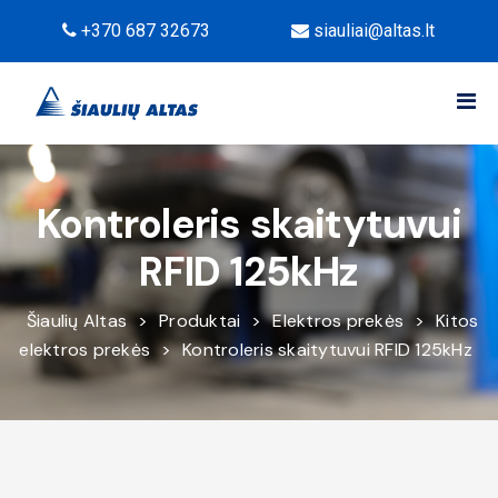
+370 687 32673
siauliai@altas.lt
Kontroleris skaitytuvui
RFID 125kHz
Šiaulių Altas
>
Produktai
>
Elektros prekės
>
Kitos
elektros prekės
>
Kontroleris skaitytuvui RFID 125kHz