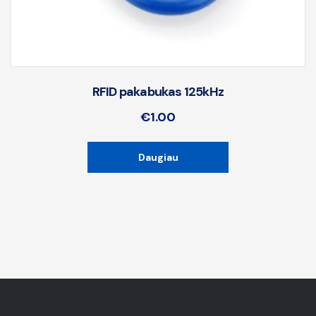
RFID pakabukas 125kHz
€
1.00
Daugiau