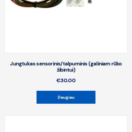
Jungtukas sensorinis/talpuminis (galiniam rūko
žibintui)
€
30.00
Daugiau