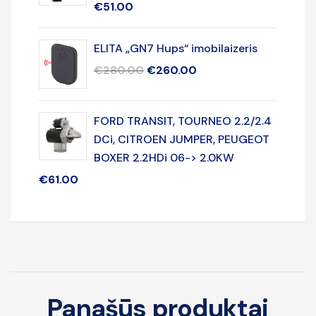
€
51.00
ELITA „GN7 Hups“ imobilaizeris
€
280.00
€
260.00
FORD TRANSIT, TOURNEO 2.2/2.4
DCi, CITROEN JUMPER, PEUGEOT
BOXER 2.2HDi 06-> 2.0KW
€
61.00
Panašūs produktai