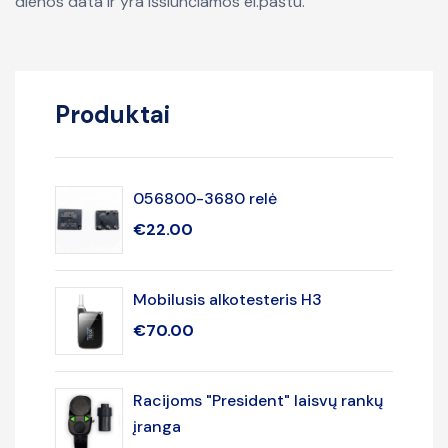
dienos data ir yra išsiunčiamos el.paštu.
Produktai
056800-3680 relė
€
22.00
Mobilusis alkotesteris H3
€
70.00
Racijoms "President" laisvų rankų
įranga