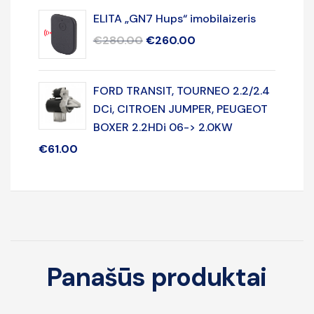
ELITA „GN7 Hups“ imobilaizeris
€
280.00
€
260.00
FORD TRANSIT, TOURNEO 2.2/2.4
DCi, CITROEN JUMPER, PEUGEOT
BOXER 2.2HDi 06-> 2.0KW
€
61.00
Panašūs produktai