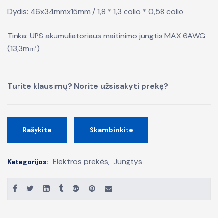
Dydis: 46x34mmx15mm / 1,8 * 1,3 colio * 0,58 colio
Tinka: UPS akumuliatoriaus maitinimo jungtis MAX 6AWG
(13,3m㎡)
Turite klausimų? Norite užsisakyti prekę?
Rašykite
Skambinkite
Elektros prekės
Jungtys
Kategorijos:
,