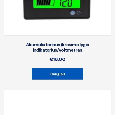
Akumuliatoriaus įkrovimo lygio
indikatorius/voltmetras
€
18.00
Daugiau