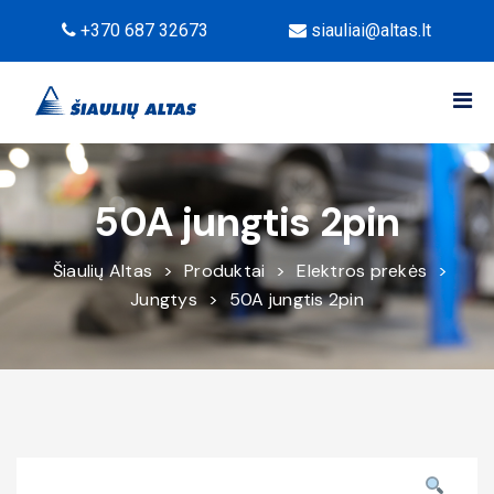
+370 687 32673
siauliai@altas.lt
50A jungtis 2pin
Šiaulių Altas
>
Produktai
>
Elektros prekės
>
Jungtys
>
50A jungtis 2pin