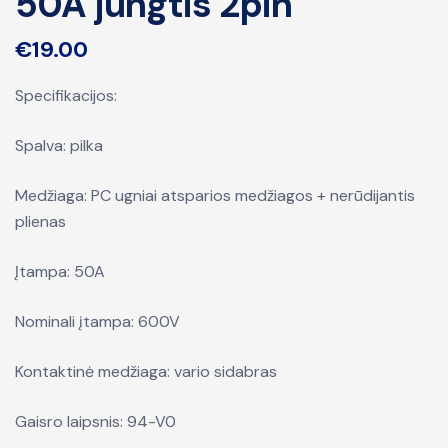
50A jungtis 2pin
€
19.00
Specifikacijos:
Spalva: pilka
Medžiaga: PC ugniai atsparios medžiagos + nerūdijantis
plienas
Įtampa: 50A
Nominali įtampa: 600V
Kontaktinė medžiaga: vario sidabras
Gaisro laipsnis: 94-V0