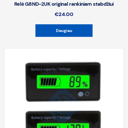
Relė G8ND-2UK original rankiniam stabdžiui
€
24.00
Daugiau