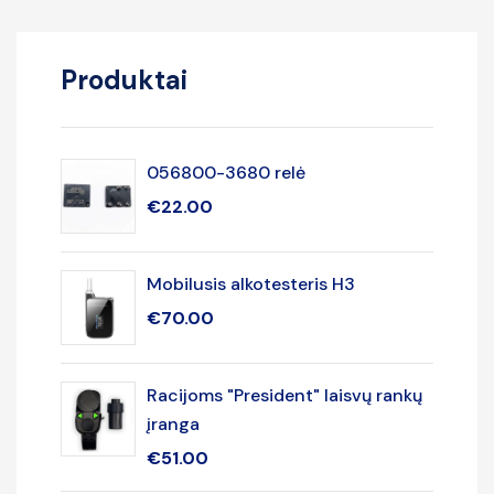
Produktai
056800-3680 relė
€
22.00
Mobilusis alkotesteris H3
€
70.00
Racijoms "President" laisvų rankų
įranga
€
51.00