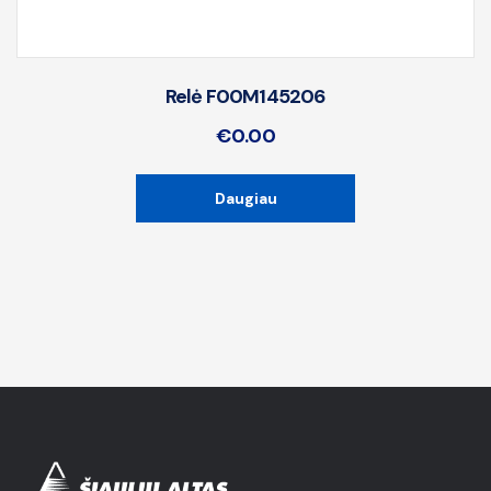
Relė F00M145206
€
0.00
Daugiau