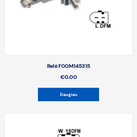
Relė F00M145315
€
0.00
Daugiau