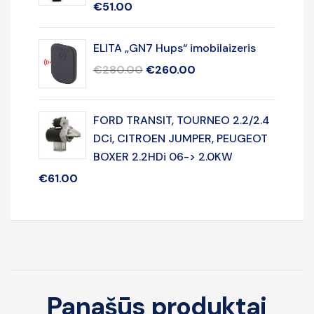
€
51.00
ELITA „GN7 Hups“ imobilaizeris
€
280.00
€
260.00
FORD TRANSIT, TOURNEO 2.2/2.4
DCi, CITROEN JUMPER, PEUGEOT
BOXER 2.2HDi 06-> 2.0KW
€
61.00
Panašūs produktai