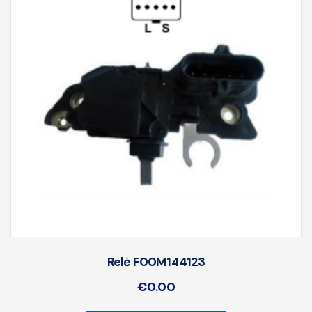
Relė F00M144123
€
0.00