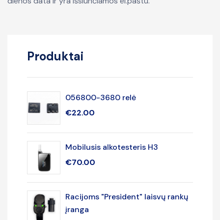
dienos data ir yra išsiunčiamos el.paštu.
Produktai
056800-3680 relė
€
22.00
Mobilusis alkotesteris H3
€
70.00
Racijoms "President" laisvų rankų
įranga