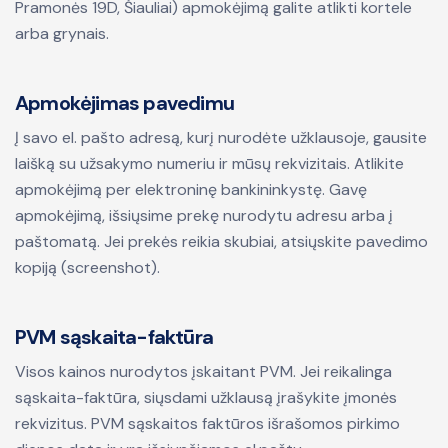
Pramonės 19D, Šiauliai) apmokėjimą galite atlikti kortele
arba grynais.
Apmokėjimas pavedimu
Į savo el. pašto adresą, kurį nurodėte užklausoje, gausite
laišką su užsakymo numeriu ir mūsų rekvizitais. Atlikite
apmokėjimą per elektroninę bankininkystę. Gavę
apmokėjimą, išsiųsime prekę nurodytu adresu arba į
paštomatą. Jei prekės reikia skubiai, atsiųskite pavedimo
kopiją (screenshot).
PVM sąskaita-faktūra
Visos kainos nurodytos įskaitant PVM. Jei reikalinga
sąskaita-faktūra, siųsdami užklausą įrašykite įmonės
rekvizitus. PVM sąskaitos faktūros išrašomos pirkimo