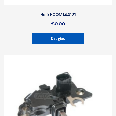
Relė F00M144121
€
0.00
Daugiau