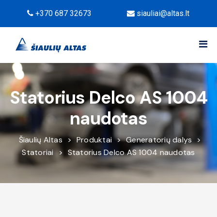
+370 687 32673
siauliai@altas.lt
Statorius Delco AS 1004
naudotas
Šiaulių Altas
>
Produktai
>
Generatorių dalys
>
Statoriai
>
Statorius Delco AS 1004 naudotas