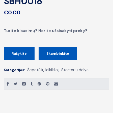
SBH0018
€
0.00
Turite klausimų? Norite užsisakyti prekę?
Rašykite
Skambinkite
Šepetėlių laikikliai
Starterių dalys
Kategorijos:
,