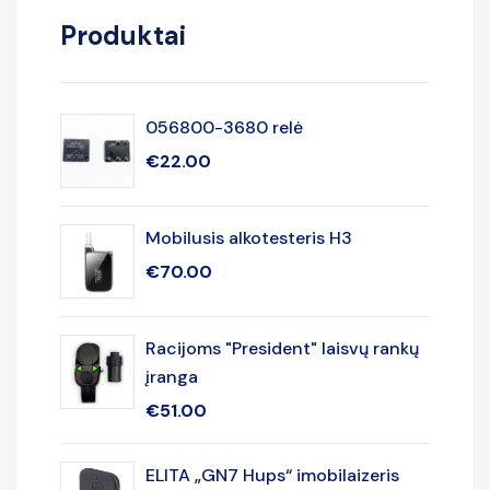
Produktai
056800-3680 relė
€
22.00
Mobilusis alkotesteris H3
€
70.00
Racijoms "President" laisvų rankų
įranga
€
51.00
ELITA „GN7 Hups“ imobilaizeris