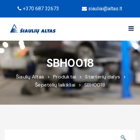
+370 687 32673
siauliai@altas.lt
SBH0018
Šiaulių Altas
>
Produktai
>
Starterių dalys
>
Šepetėlių laikikliai
>
SBH0018