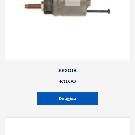
SS3018
€
0.00
Daugiau