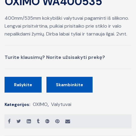
OXIMO WA400535
400mm/535mm kokybiški valytuvai pagaminti iš silikono.
Lengvai prisitvirtina, puikiai prisitaiko prie stiklo ir valo
nepalikdami žymių. Dirba labai tyliai ir tarnauja ilgai. 2vnt.
Turite klausimų? Norite užsisakyti prekę?
Rašykite
Skambinkite
OXIMO
Valytuvai
Kategorijos:
,