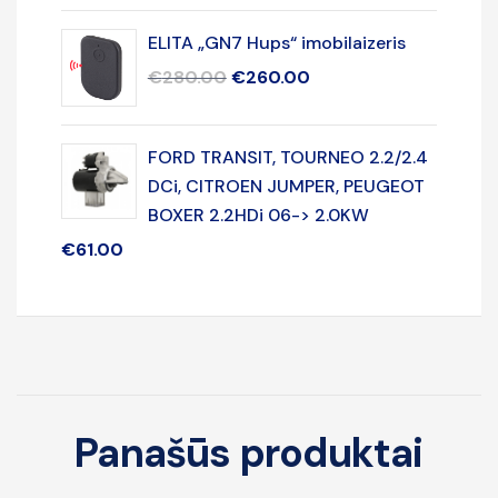
ELITA „GN7 Hups“ imobilaizeris
€
280.00
€
260.00
FORD TRANSIT, TOURNEO 2.2/2.4
DCi, CITROEN JUMPER, PEUGEOT
BOXER 2.2HDi 06-> 2.0KW
€
61.00
Panašūs produktai