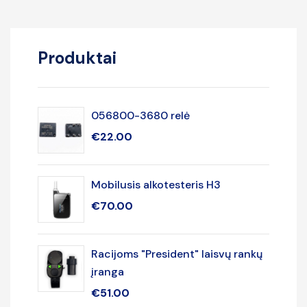
Produktai
056800-3680 relė
€
22.00
Mobilusis alkotesteris H3
€
70.00
Racijoms "President" laisvų rankų
įranga
€
51.00