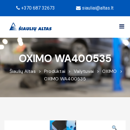
+370 687 32673
siauliai@altas.lt
OXIMO WA400535
Šiaulių Altas
>
Produktai
>
Valytuvai
>
OXIMO
>
OXIMO WA400535