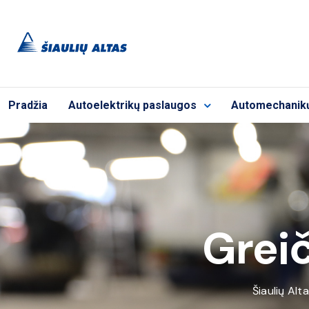
Pradžia
Autoelektrikų paslaugos
Automechanik
Greič
Šiaulių Alt