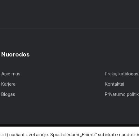
Nuorodos
Apie mus
Prekių katalogas
Karjera
Kontaktai
Blogas
Privatumo politi
rtį naršant svetainėje. Spustelėdami „Priimti“ sutinkate naudoti 