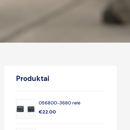
Produktai
056800-3680 relė
€
22.00