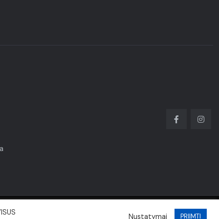
ka
VISUS
Nustatymai
PRIIMTI