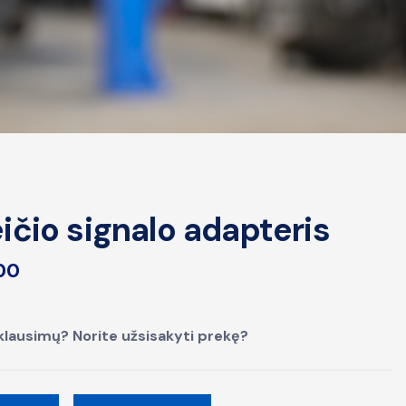
ičio signalo adapteris
00
klausimų? Norite užsisakyti prekę?