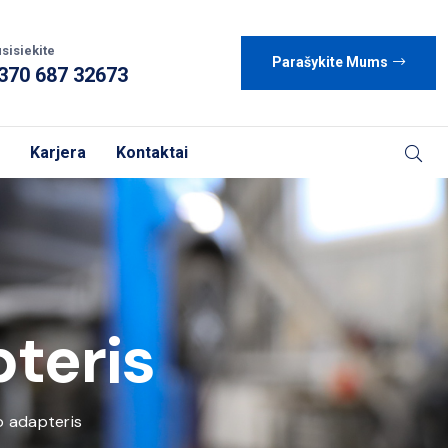
sisiekite
Parašykite Mums
370 687 32673
Karjera
Kontaktai
pteris
o adapteris