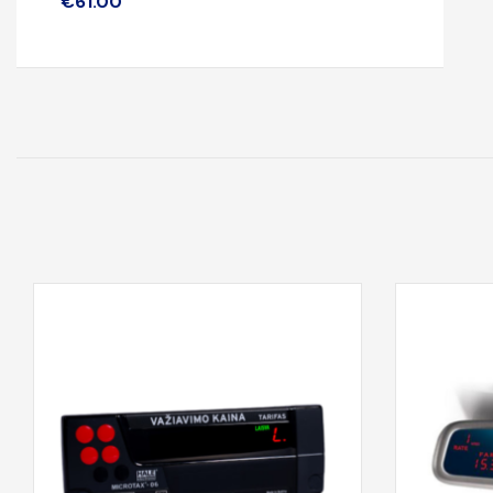
€
61.00