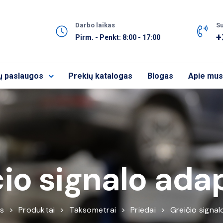
Darbo laikas
Su
+
Pirm. - Penkt: 8:00 - 17:00
ų paslaugos
Prekių katalogas
Blogas
Apie mus
io signalo ada
as
>
Produktai
>
Taksometrai
>
Priedai
>
Greičio signal