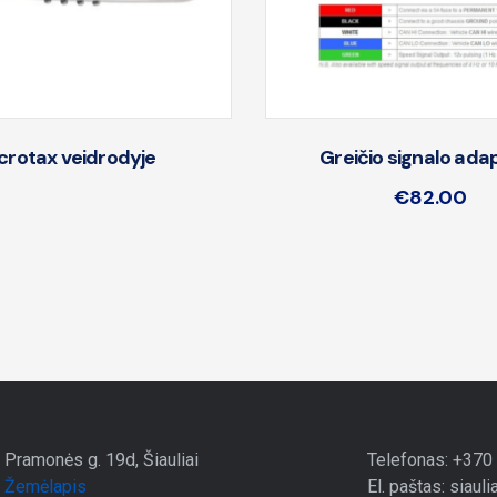
crotax veidrodyje
Greičio signalo ada
€
82.00
Pramonės g. 19d, Šiauliai
Telefonas: +370
Žemėlapis
El. paštas: siauli