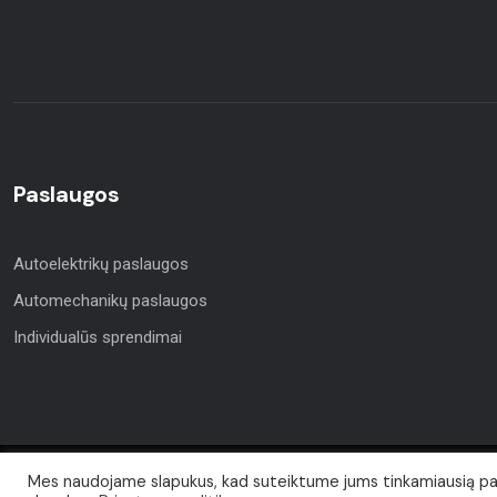
Paslaugos
Autoelektrikų paslaugos
Automechanikų paslaugos
Individualūs sprendimai
Mes naudojame slapukus, kad suteiktume jums tinkamiausią pati
Autorių teisės © 2021. Visos teisės priklauso Šiaulių Altas.