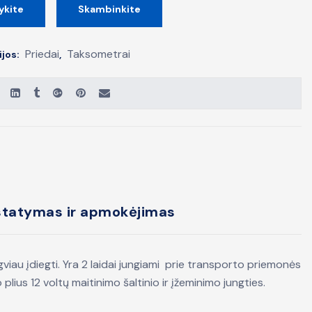
ykite
Skambinkite
Priedai
Taksometrai
ijos:
,
statymas ir apmokėjimas
ngviau įdiegti. Yra 2 laidai jungiami prie transporto priemonės
lius 12 voltų maitinimo šaltinio ir įžeminimo jungties.