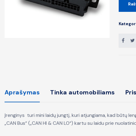
Raš
Kategor
Aprašymas
Tinka automobiliams
Pri
Įrenginys turi mini laidų jungtį, kuri atjungiama, kad būtų le
„CAN Bus“ („CAN HI & CAN LO“) kartu su laidu prie nuolatinio p