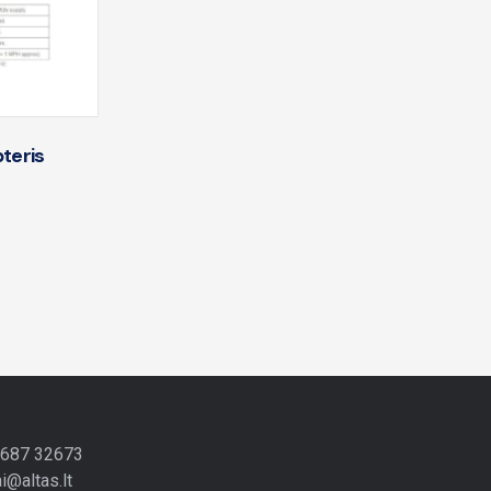
pteris
 687 32673
ai@altas.lt