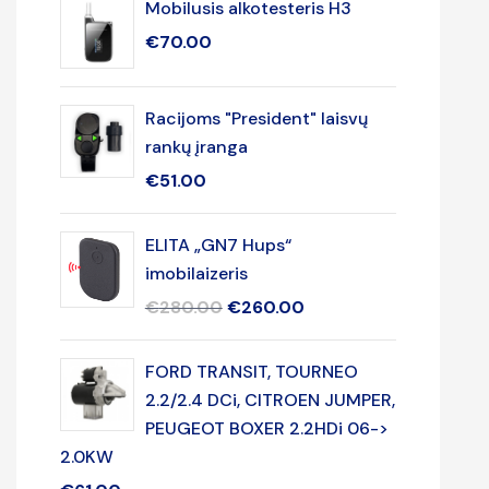
Mobilusis alkotesteris H3
€
70.00
Racijoms "President" laisvų
rankų įranga
€
51.00
ELITA „GN7 Hups“
imobilaizeris
€
280.00
€
260.00
FORD TRANSIT, TOURNEO
2.2/2.4 DCi, CITROEN JUMPER,
PEUGEOT BOXER 2.2HDi 06->
2.0KW