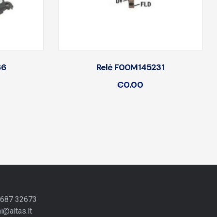
86
Relė F00M145231
€
0.00
 687 32673
ai@altas.lt