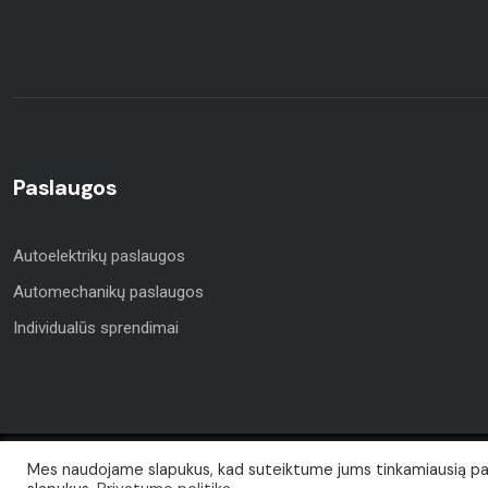
Paslaugos
Autoelektrikų paslaugos
Automechanikų paslaugos
Individualūs sprendimai
Mes naudojame slapukus, kad suteiktume jums tinkamiausią pati
Autorių teisės © 2021. Visos teisės priklauso Šiaulių Altas.