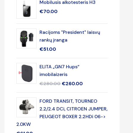
Mobilusis alkotesteris H3
€
70.00
Racijoms "President" laisvų
rankų įranga
€
51.00
ELITA „GN7 Hups“
imobilaizeris
€
280.00
€
260.00
FORD TRANSIT, TOURNEO
2.2/2.4 DCi, CITROEN JUMPER,
PEUGEOT BOXER 2.2HDi 06->
2.0KW