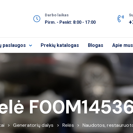
Darbo laikas
Su
+
Pirm. - Penkt: 8:00 - 17:00
ų paslaugos
Prekių katalogas
Blogas
Apie mus
elė F00M1453
ai
>
Generatorių dalys
>
Relės
>
Naudotos, restauruot