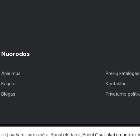
Nuorodos
Apie mus
Prekių katalogas
Karjera
Kontaktai
Blogas
Privatumo politi
rtį naršant svetainėje. Spustelėdami „Priimti“ sutinkate naudoti 