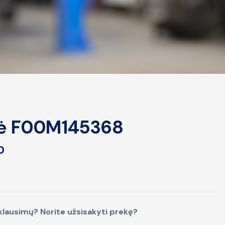
lė F00M145368
0
klausimų? Norite užsisakyti prekę?