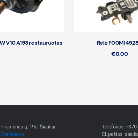
VW V10 A193 restauruotas
Relė F00M1452
€
0.00
Pramonės g. 19d, Šiauliai
Telefonas: +370
Žemėlapis
El. paštas: siauli