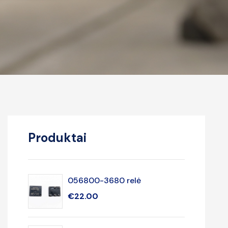
Produktai
056800-3680 relė
€
22.00