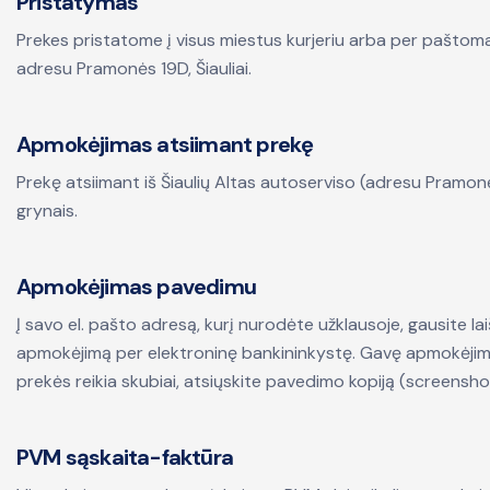
Pristatymas
Prekes pristatome į visus miestus kurjeriu arba per paštomat
adresu Pramonės 19D, Šiauliai.
Apmokėjimas atsiimant prekę
Prekę atsiimant iš Šiaulių Altas autoserviso (adresu Pramonės
grynais.
Apmokėjimas pavedimu
Į savo el. pašto adresą, kurį nurodėte užklausoje, gausite la
apmokėjimą per elektroninę bankininkystę. Gavę apmokėjimą
prekės reikia skubiai, atsiųskite pavedimo kopiją (screensho
PVM sąskaita-faktūra