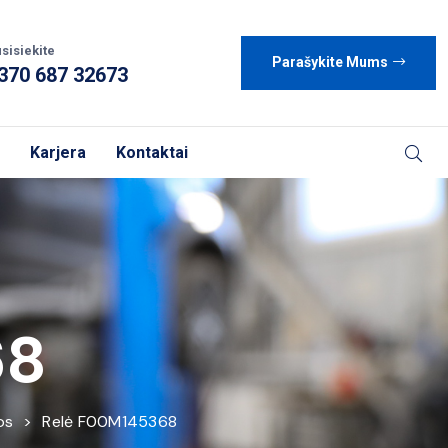
sisiekite
Parašykite Mums
370 687 32673
Karjera
Kontaktai
68
os
>
Relė F00M145368