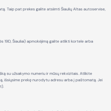
ą. Taip pat prekes galite atsiimti Šiaulių Altas autoservise,
 19D, Šiauliai) apmokėjimą galite atlikti kortele arba
išką su užsakymo numeriu ir mūsų rekvizitais. Atlikite
, išsiųsime prekę nurodytu adresu arba į paštomatą. Jei
t).