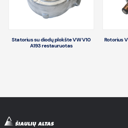
Statorius su diodų plokšte VW V10
Rotorius 
A193 restauruotas