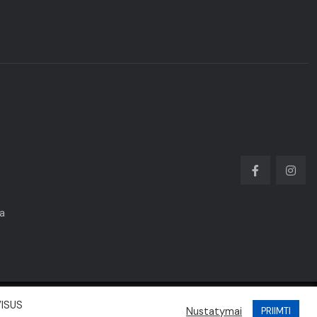
ka
VISUS
Nustatymai
PRIIMTI