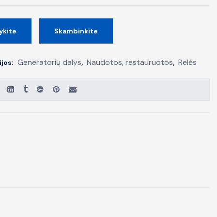
ykite
Skambinkite
Generatorių dalys
Naudotos, restauruotos
Relės
ijos:
,
,