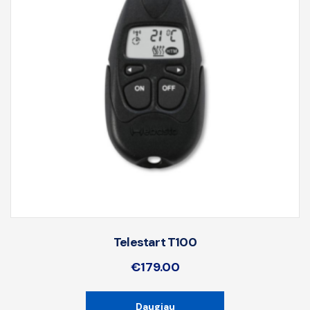
Telestart T100
€
179.00
Daugiau