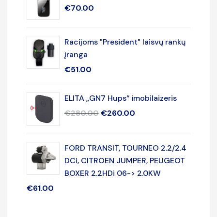
€
70.00
Racijoms "President" laisvų rankų
įranga
€
51.00
ELITA „GN7 Hups“ imobilaizeris
€
280.00
€
260.00
FORD TRANSIT, TOURNEO 2.2/2.4
DCi, CITROEN JUMPER, PEUGEOT
BOXER 2.2HDi 06-> 2.0KW
€
61.00