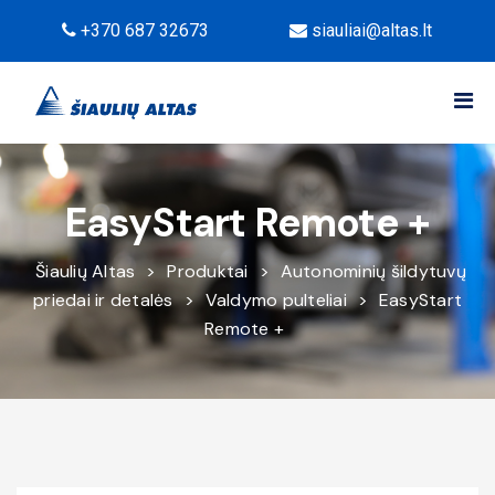
+370 687 32673
siauliai@altas.lt
EasyStart Remote +
Šiaulių Altas
>
Produktai
>
Autonominių šildytuvų
priedai ir detalės
>
Valdymo pulteliai
>
EasyStart
Remote +