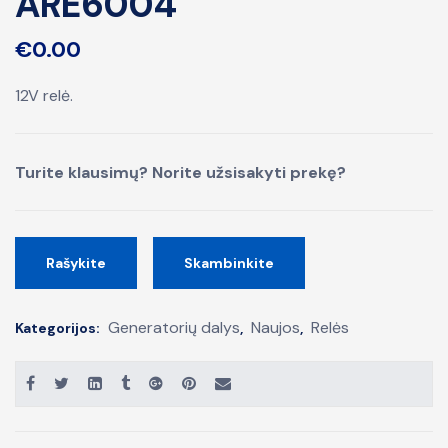
ARE6004
€
0.00
12V relė.
Turite klausimų? Norite užsisakyti prekę?
Rašykite
Skambinkite
Generatorių dalys
Naujos
Relės
Kategorijos:
,
,