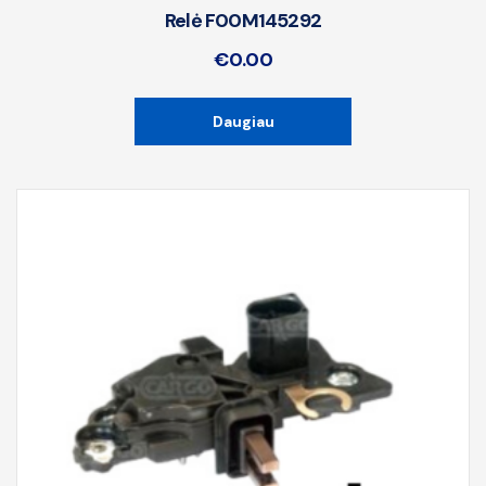
Relė F00M145292
€
0.00
Daugiau