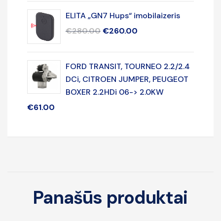
ELITA „GN7 Hups“ imobilaizeris
€
280.00
€
260.00
FORD TRANSIT, TOURNEO 2.2/2.4
DCi, CITROEN JUMPER, PEUGEOT
BOXER 2.2HDi 06-> 2.0KW
€
61.00
Panašūs produktai