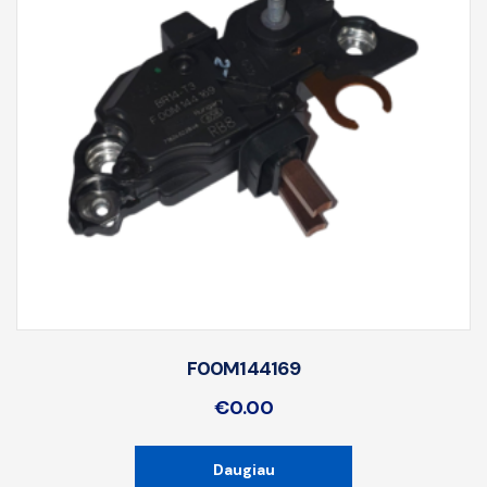
F00M144169
€
0.00
Daugiau