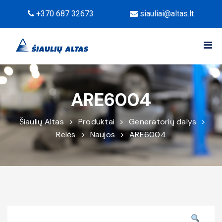
+370 687 32673
siauliai@altas.lt
ARE6004
Šiaulių Altas
>
Produktai
>
Generatorių dalys
>
Relės
>
Naujos
>
ARE6004