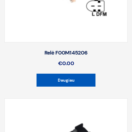
Relė F00M145206
€
0.00
Daugiau