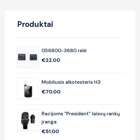
Produktai
056800-3680 relė
€
22.00
Mobilusis alkotesteris H3
€
70.00
Racijoms "President" laisvų rankų
įranga
€
51.00