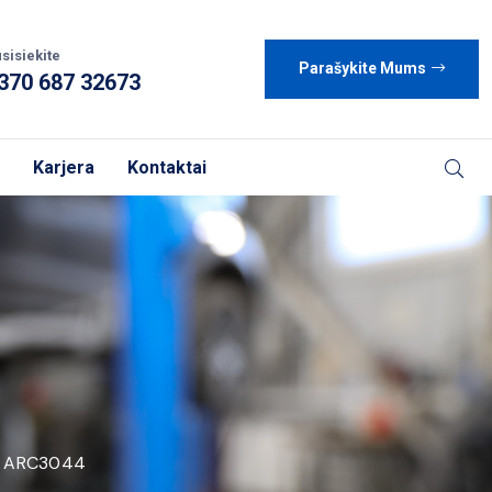
sisiekite
Parašykite Mums
370 687 32673
Karjera
Kontaktai
ARC3044