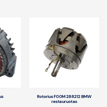
us
Rotorius F00M 288212 BMW
restauruotas