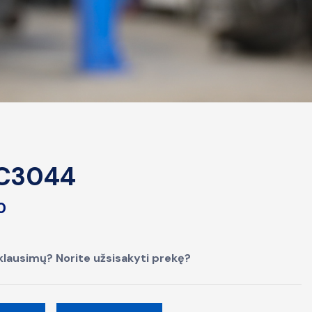
C3044
0
klausimų? Norite užsisakyti prekę?