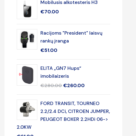
Mobilusis alkotesteris H3
€
70.00
Racijoms "President" laisvų
rankų įranga
€
51.00
ELITA „GN7 Hups“
imobilaizeris
€
280.00
€
260.00
FORD TRANSIT, TOURNEO
2.2/2.4 DCi, CITROEN JUMPER,
PEUGEOT BOXER 2.2HDi 06->
2.0KW