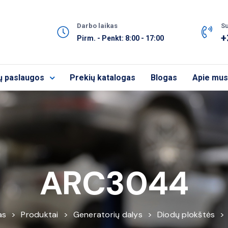
Darbo laikas
Su
+
Pirm. - Penkt: 8:00 - 17:00
ų paslaugos
Prekių katalogas
Blogas
Apie mus
ARC3044
as
>
Produktai
>
Generatorių dalys
>
Diodų plokštės
>