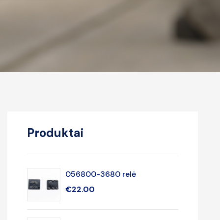
Produktai
056800-3680 relė
€
22.00