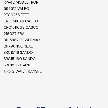
RP-42 MOBILETRON
593512 VALEO
PT00233 EFFE
CRC15116AS CASCO
CRC15116GS CASCO
216027 ERA
81115862 POWERMAX
21179611OE REAL
SRC15116 SANDO
SRC15116.0 SANDO
SRC15116.1 SANDO
IPR512 WAI / TRANSPO