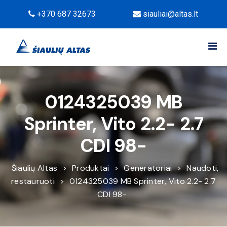
+370 687 32673
siauliai@altas.lt
0124325039 MB
Sprinter, Vito 2.2- 2.7
CDI 98-
Šiaulių Altas
>
Produktai
>
Generatoriai
>
Naudoti,
restauruoti
>
0124325039 MB Sprinter, Vito 2.2- 2.7
CDI 98-