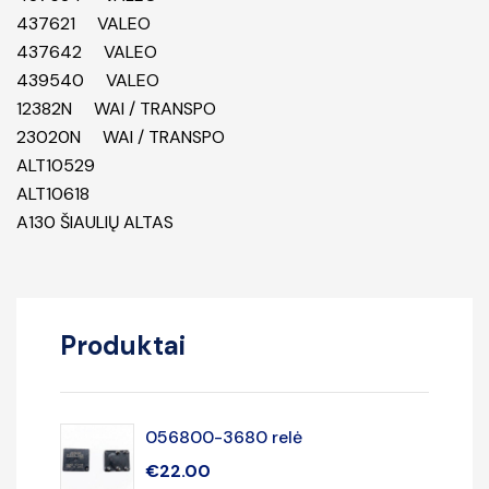
437621 VALEO
437642 VALEO
439540 VALEO
12382N WAI / TRANSPO
23020N WAI / TRANSPO
ALT10529
ALT10618
A130 ŠIAULIŲ ALTAS
Produktai
056800-3680 relė
€
22.00