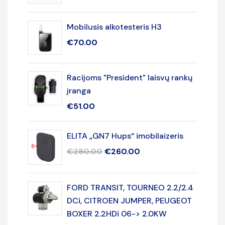
Mobilusis alkotesteris H3
€
70.00
Racijoms "President" laisvų rankų
įranga
€
51.00
ELITA „GN7 Hups“ imobilaizeris
€
280.00
€
260.00
FORD TRANSIT, TOURNEO 2.2/2.4
DCi, CITROEN JUMPER, PEUGEOT
BOXER 2.2HDi 06-> 2.0KW