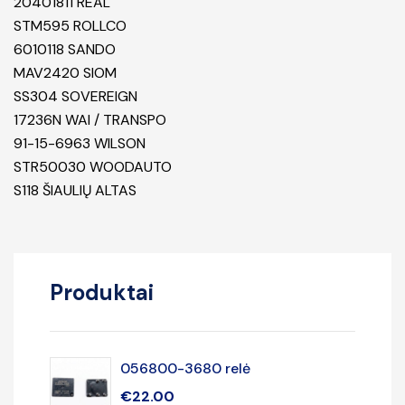
20401811 REAL
STM595 ROLLCO
6010118 SANDO
MAV2420 SIOM
SS304 SOVEREIGN
17236N WAI / TRANSPO
91-15-6963 WILSON
STR50030 WOODAUTO
S118 ŠIAULIŲ ALTAS
Produktai
056800-3680 relė
€
22.00