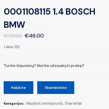
0001108115 1.4 BOSCH
BMW
€
73.00
€
46.00
1.4kw 12V
Turite klausimų? Norite užsisakyti prekę?
Rašykite
Skambinkite
Naudoti, restauruoti
Starteriai
Kategorijos:
,