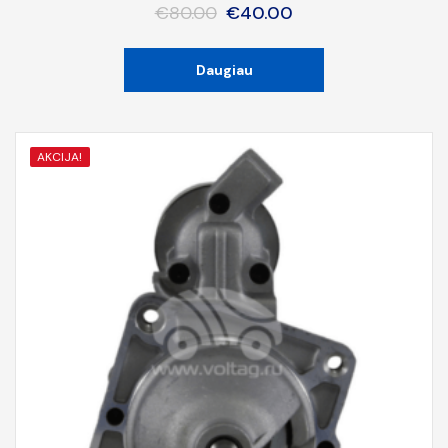
€
80.00
€
40.00
Daugiau
AKCIJA!