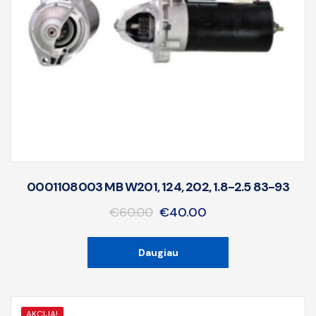
0001108003 MB W201, 124, 202, 1.8-2.5 83-93
€
60.00
€
40.00
Daugiau
AKCIJA!