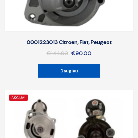
0001223013 Citroen, Fiat, Peugeot
€
144.00
€
90.00
Daugiau
AKCIJA!