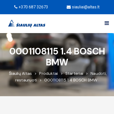
+370 687 32673
siauliai@altas.lt
0001108115 1.4 BOSCH
BMW
Šiaulių Altas
>
Produktai
>
Starteriai
>
Naudoti,
restauruoti
>
0001108115 1.4 BOSCH BMW