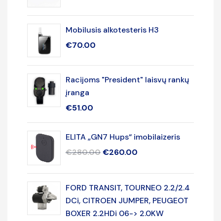
Mobilusis alkotesteris H3
€
70.00
Racijoms "President" laisvų rankų
įranga
€
51.00
ELITA „GN7 Hups“ imobilaizeris
€
280.00
€
260.00
FORD TRANSIT, TOURNEO 2.2/2.4
DCi, CITROEN JUMPER, PEUGEOT
BOXER 2.2HDi 06-> 2.0KW