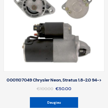
0001107049 Chrysler Neon, Stratus 1.8-2.0 94->
€
100.00
€
50.00
Daugiau