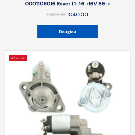
0001106016 Rover 1.1-1.6 +16V 89->
€
80.00
€
40.00
Daugiau
AKCIJA!