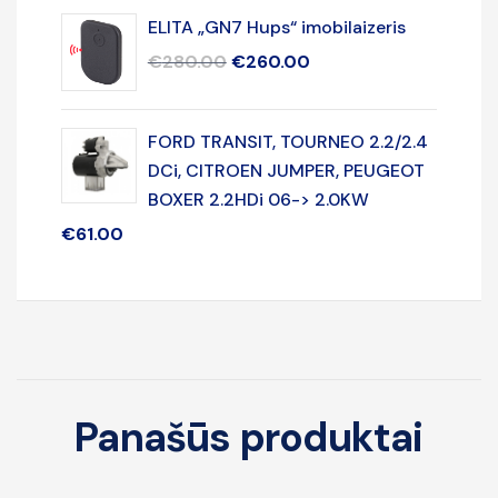
ELITA „GN7 Hups“ imobilaizeris
€
280.00
€
260.00
FORD TRANSIT, TOURNEO 2.2/2.4
DCi, CITROEN JUMPER, PEUGEOT
BOXER 2.2HDi 06-> 2.0KW
€
61.00
Panašūs produktai