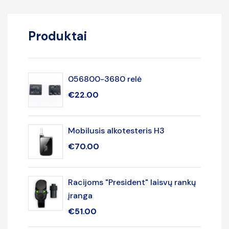
Produktai
056800-3680 relė
€
22.00
Mobilusis alkotesteris H3
€
70.00
Racijoms "President" laisvų rankų
įranga
€
51.00