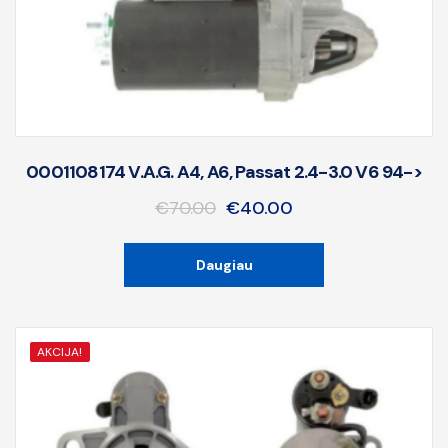
0001108174 V.A.G. A4, A6, Passat 2.4-3.0 V6 94->
€
70.00
€
40.00
Daugiau
AKCIJA!