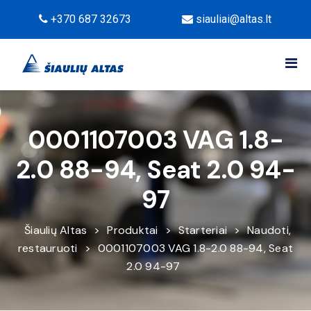
+370 687 32673
siauliai@altas.lt
0001107003 VAG 1.8-
2.0 88-94, Seat 2.0 94-
97
Šiaulių Altas
>
Produktai
>
Starteriai
>
Naudoti,
restauruoti
>
0001107003 VAG 1.8-2.0 88-94, Seat
2.0 94-97