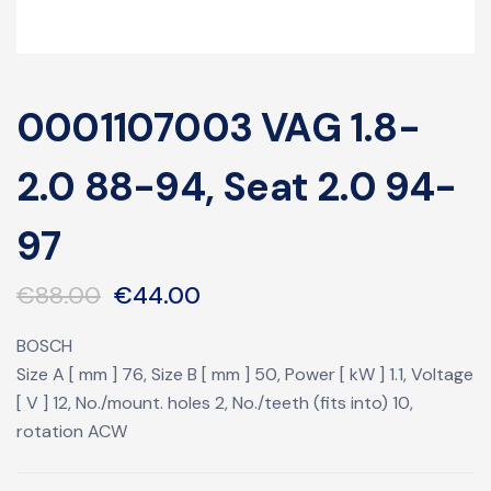
0001107003 VAG 1.8-
2.0 88-94, Seat 2.0 94-
97
€
88.00
€
44.00
BOSCH
Size A [ mm ] 76, Size B [ mm ] 50, Power [ kW ] 1.1, Voltage
[ V ] 12, No./mount. holes 2, No./teeth (fits into) 10,
rotation ACW