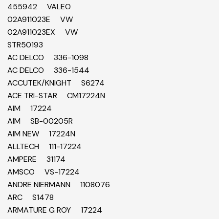
455942 VALEO
02A911023E VW
02A911023EX VW
STR50193
AC DELCO 336-1098
AC DELCO 336-1544
ACCUTEK/KNIGHT S6274
ACE TRI-STAR CM17224N
AIM 17224
AIM SB-00205R
AIM NEW 17224N
ALLTECH 111-17224
AMPERE 31174
AMSCO VS-17224
ANDRE NIERMANN 1108076
ARC S1478
ARMATURE G ROY 17224