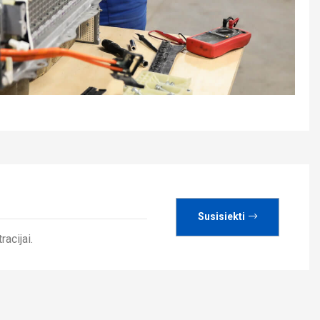
Susisiekti
racijai.