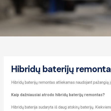
Hibridų baterijų remont
Hibridų baterijų remontas atliekamas naudojant pažangią įr
Kaip dažniausiai atrodo hibridų baterijų remontas?
Hibridų baterija sudaryta iš daug atskirų baterijų. Kiekvieno