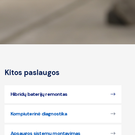
Kitos paslaugos
Hibridų baterijų remontas​
Kompiuterinė diagnostika
Apsaugos sistemų montavimas